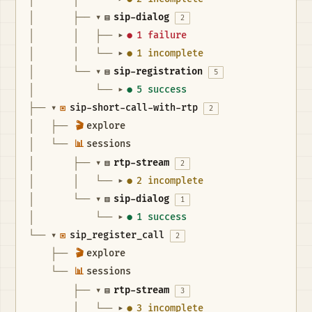
│       ├── 
▾
▤
sip-dialog
2
│       │   ├── 
●
1 failure
▾
│       │   └── 
●
1 incomplete
▾
│       └── 
▾
▤
sip-registration
5
│           └── 
●
5 success
▾
├── 
▾
▣
sip-short-call-with-rtp
2
│   ├── 
🎬
explore
│   └── 
📊
sessions
│       ├── 
▾
▤
rtp-stream
2
│       │   └── 
●
2 incomplete
▾
│       └── 
▾
▤
sip-dialog
1
│           └── 
●
1 success
▾
└── 
▾
▣
sip_register_call
2
    ├── 
🎬
explore
    └── 
📊
sessions
        ├── 
▾
▤
rtp-stream
3
        │   └── 
●
3 incomplete
▾