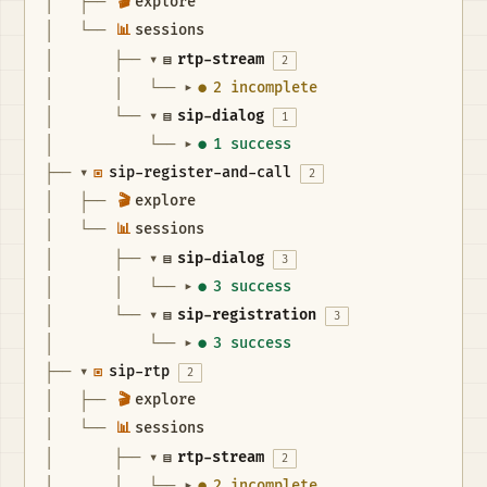
│   ├── 
🎬
explore
│   └── 
📊
sessions
│       ├── 
▾
▤
rtp-stream
2
│       │   └── 
●
2 incomplete
▾
│       └── 
▾
▤
sip-dialog
1
│           └── 
●
1 success
▾
├── 
▾
▣
sip-register-and-call
2
│   ├── 
🎬
explore
│   └── 
📊
sessions
│       ├── 
▾
▤
sip-dialog
3
│       │   └── 
●
3 success
▾
│       └── 
▾
▤
sip-registration
3
│           └── 
●
3 success
▾
├── 
▾
▣
sip-rtp
2
│   ├── 
🎬
explore
│   └── 
📊
sessions
│       ├── 
▾
▤
rtp-stream
2
│       │   └── 
●
2 incomplete
▾