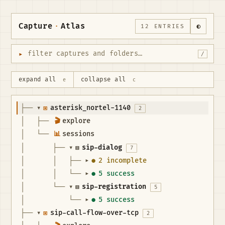
Capture
·
Atlas
◐
12 ENTRIES
▸
/
expand all
collapse all
e
c
├── 
▾
▣
asterisk_nortel-1140
2
│   ├── 
🎬
explore
│   └── 
📊
sessions
│       ├── 
▾
▤
sip-dialog
7
│       │   ├── 
●
2 incomplete
▾
│       │   └── 
●
5 success
▾
│       └── 
▾
▤
sip-registration
5
│           └── 
●
5 success
▾
├── 
▾
▣
sip-call-flow-over-tcp
2